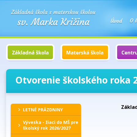
Otvorenie školského roka 
Základ
LETNÉ PRÁZDNINY
Výveska - žiaci do MŠ pre
školský rok 2026/2027