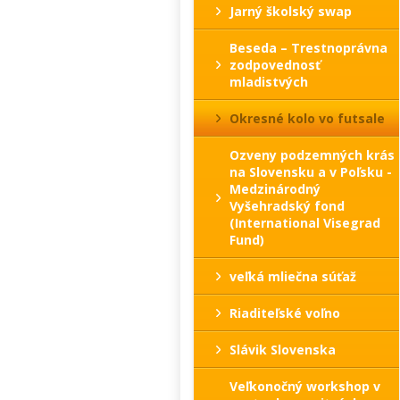
Jarný školský swap
Beseda – Trestnoprávna
zodpovednosť
mladistvých
Okresné kolo vo futsale
Ozveny podzemných krás
na Slovensku a v Poľsku -
Medzinárodný
Vyšehradský fond
(International Visegrad
Fund)
veľká mliečna súťaž
Riaditeľské voľno
Slávik Slovenska
Veľkonočný workshop v