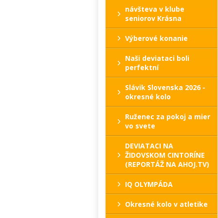
návšteva v klube
seniorov Krásna
Výberové konanie
Naši deviataci boli
perfektní
Slávik Slovenska 2026 -
okresné kolo
Ruženec za pokoj a mier
vo svete
DEVIATACI NA
ŽIDOVSKOM CINTORÍNE
(REPORTÁŽ NA AHOJ.TV)
IQ OLYMPÁDA
Okresné kolo v atletike