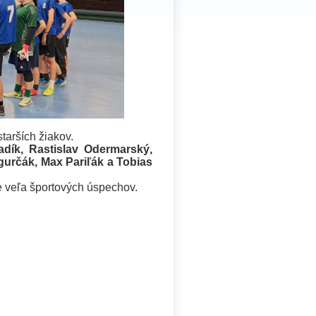
tarších žiakov.
adík, Rastislav Odermarský,
gurčák, Max Pariľák a Tobias
 veľa športových úspechov.