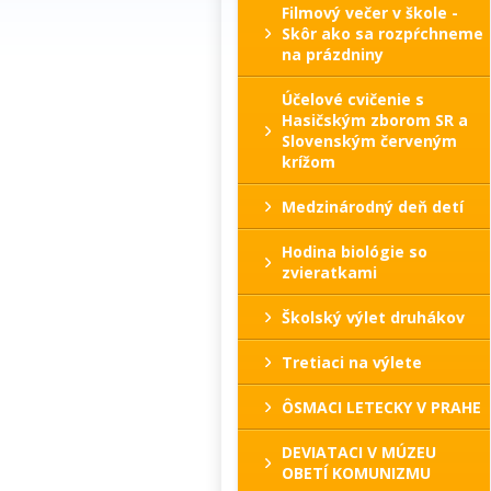
Filmový večer v škole -
Skôr ako sa rozpŕchneme
na prázdniny
Účelové cvičenie s
Hasičským zborom SR a
Slovenským červeným
krížom
Medzinárodný deň detí
Hodina biológie so
zvieratkami
Školský výlet druhákov
Tretiaci na výlete
ÔSMACI LETECKY V PRAHE
DEVIATACI V MÚZEU
OBETÍ KOMUNIZMU