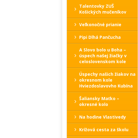
Talentovky ZUŠ
Košických mučeníkov
Veľkonočné prianie
Pipi Dlhá Pančucha
A Slovo bolo u Boha –
úspech našej žiačky v
celoslovenskom kole
Úspechy našich žiakov na
okresnom kole
Hviezdoslavovho Kubína
Šaliansky Maťko –
okresné kolo
Na hodine Vlastivedy
Krížová cesta za školu