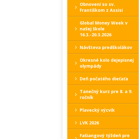
Obnovení so sv.
Františkom z Assisi
Global Money Week v
našej škole
16.3.-20.3.2026
Návšteva predškolákov
Okresné kolo dejepisnej
olympády
Deň počatého dieťaťa
Tanečný kurz pre 8. a 9.
ročník
Plavecký výcvik
LVK 2026
Fašiangový týždeň pre