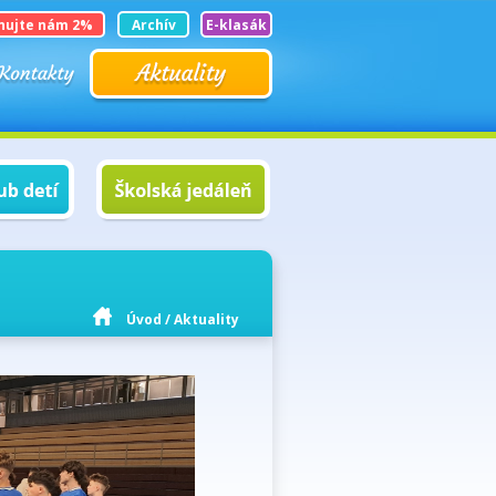
nujte nám 2%
Archív
E-klasák
Úvod
/
Aktuality