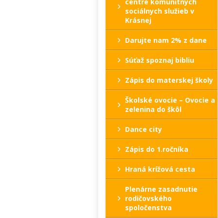
centre komunitných
sociálnych služieb v
Krásnej
Darujte nam 2% z dane
Súťaž spoznaj bibliu
Zápis do materskej školy
Školské ovocie – Ovocie a
zelenina do škôl
Dance city
Zápis do 1.ročníka
Hraná krížová cesta
Plenárne zasadnutie
rodičovského
spoločenstva