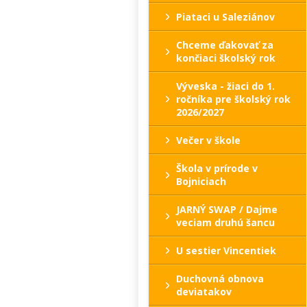
Piataci u Saleziánov
Chceme ďakovať za
končiaci školský rok
Výveska - žiaci do 1.
ročníka pre školský rok
2026/2027
Večer v škole
Škola v prírode v
Bojniciach
JARNÝ SWAP / Dajme
veciam druhú šancu
U sestier Vincentiek
Duchovná obnova
deviatakov