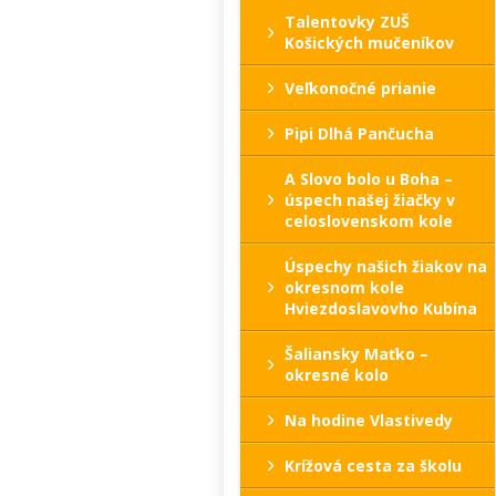
Talentovky ZUŠ
Košických mučeníkov
Veľkonočné prianie
Pipi Dlhá Pančucha
A Slovo bolo u Boha –
úspech našej žiačky v
celoslovenskom kole
Úspechy našich žiakov na
okresnom kole
Hviezdoslavovho Kubína
Šaliansky Maťko –
okresné kolo
Na hodine Vlastivedy
Krížová cesta za školu