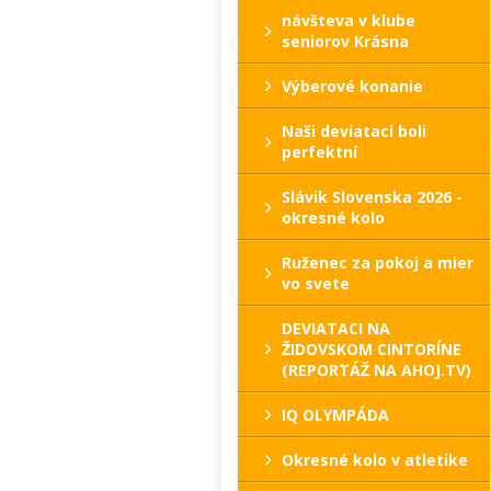
návšteva v klube
seniorov Krásna
Výberové konanie
Naši deviataci boli
perfektní
Slávik Slovenska 2026 -
okresné kolo
Ruženec za pokoj a mier
vo svete
DEVIATACI NA
ŽIDOVSKOM CINTORÍNE
(REPORTÁŽ NA AHOJ.TV)
IQ OLYMPÁDA
Okresné kolo v atletike