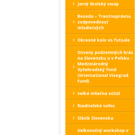
Jarný školský swap
Beseda – Trestnoprávna
zodpovednosť
mladistvých
Okresné kolo vo futsale
Ozveny podzemných krás
na Slovensku a v Poľsku -
Medzinárodný
Vyšehradský fond
(International Visegrad
Fund)
veľká mliečna súťaž
Riaditeľské voľno
Slávik Slovenska
Veľkonočný workshop v