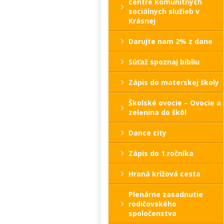
centre komunitných
sociálnych služieb v
Krásnej
Darujte nam 2% z dane
Súťaž spoznaj bibliu
Zápis do materskej školy
Školské ovocie – Ovocie a
zelenina do škôl
Dance city
Zápis do 1.ročníka
Hraná krížová cesta
Plenárne zasadnutie
rodičovského
spoločenstva