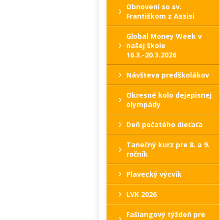
Obnovení so sv.
Františkom z Assisi
Global Money Week v
našej škole
16.3.-20.3.2026
Návšteva predškolákov
Okresné kolo dejepisnej
olympády
Deň počatého dieťaťa
Tanečný kurz pre 8. a 9.
ročník
Plavecký výcvik
LVK 2026
Fašiangový týždeň pre