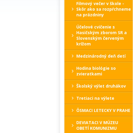
Filmový večer v škole -
Skôr ako sa rozpŕchneme
na prázdniny
Účelové cvičenie s
Hasičským zborom SR a
Slovenským červeným
krížom
Medzinárodný deň detí
Hodina biológie so
zvieratkami
Školský výlet druhákov
Tretiaci na výlete
ÔSMACI LETECKY V PRAHE
DEVIATACI V MÚZEU
OBETÍ KOMUNIZMU