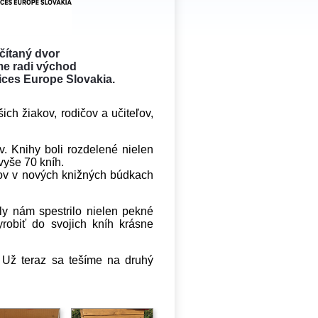
čítaný dvor
e radi východ
ices Europe Slovakia.
ch žiakov, rodičov a učiteľov,
v. Knihy boli rozdelené nielen
 vyše 70 kníh.
omov v nových knižných búdkach
ly nám spestrilo nielen pekné
vyrobiť do svojich kníh krásne
! Už teraz sa tešíme na druhý