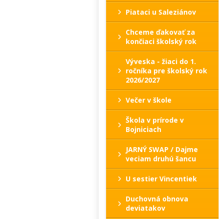
Piataci u Saleziánov
Chceme ďakovať za
končiaci školský rok
Výveska - žiaci do 1.
ročníka pre školský rok
2026/2027
Večer v škole
Škola v prírode v
Bojniciach
JARNÝ SWAP / Dajme
veciam druhú šancu
U sestier Vincentiek
Duchovná obnova
deviatakov