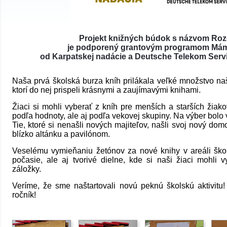
Projekt knižných búdok s názvom Roz
je podporený grantovým programom Mám
od Karpatskej nadácie a Deutsche Telekom Serv
Naša prvá školská burza kníh prilákala veľké množstvo naši
ktorí do nej prispeli krásnymi a zaujímavými knihami.
Žiaci si mohli vyberať z kníh pre menších a starších žiako
podľa hodnoty, ale aj podľa vekovej skupiny. Na výber bolo
Tie, ktoré si nenašli nových majiteľov, našli svoj nový d
blízko altánku a pavilónom.
Veselému vymieňaniu žetónov za nové knihy v areáli ško
počasie, ale aj tvorivé dielne, kde si naši žiaci mohli 
záložky.
Veríme, že sme naštartovali novú peknú školskú aktivitu
ročník!