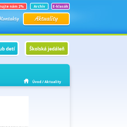
nujte nám 2%
Archív
E-klasák
Úvod
/
Aktuality