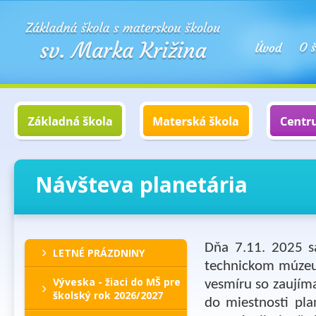
Návšteva planetária
Dňa 7.11. 2025 sa
LETNÉ PRÁZDNINY
technickom múzeu v
Výveska - žiaci do MŠ pre
vesmíru so zaujím
školský rok 2026/2027
do miestnosti pla