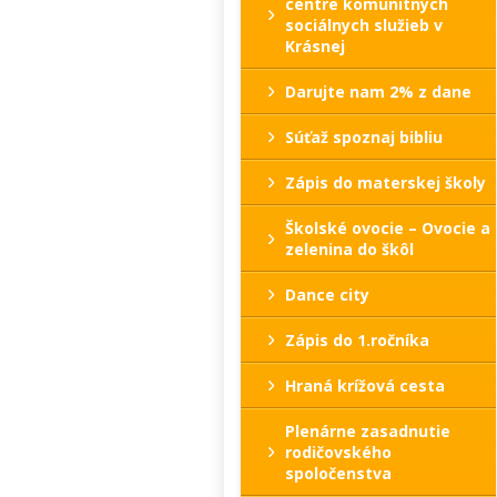
centre komunitných
sociálnych služieb v
Krásnej
Darujte nam 2% z dane
Súťaž spoznaj bibliu
Zápis do materskej školy
Školské ovocie – Ovocie a
zelenina do škôl
Dance city
Zápis do 1.ročníka
Hraná krížová cesta
Plenárne zasadnutie
rodičovského
spoločenstva