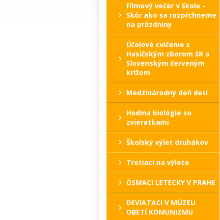
Filmový večer v škole -
Skôr ako sa rozpŕchneme
na prázdniny
Účelové cvičenie s
Hasičským zborom SR a
Slovenským červeným
krížom
Medzinárodný deň detí
Hodina biológie so
zvieratkami
Školský výlet druhákov
Tretiaci na výlete
ÔSMACI LETECKY V PRAHE
DEVIATACI V MÚZEU
OBETÍ KOMUNIZMU