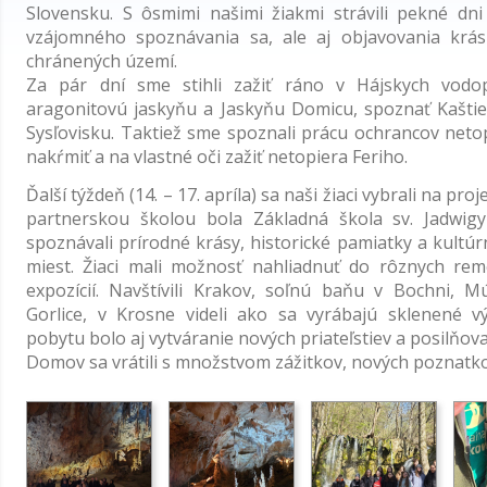
Slovensku. S ôsmimi našimi žiakmi strávili pekné dni
vzájomného spoznávania sa, ale aj objavovania krás
chránených území.
Za pár dní sme stihli zažiť ráno v Hájskych vodop
aragonitovú jaskyňu a Jaskyňu Domicu, spoznať Kaštieľ 
Sysľovisku. Taktiež sme spoznali prácu ochrancov netop
nakŕmiť a na vlastné oči zažiť netopiera Feriho.
Ďalší týždeň (14. – 17. apríla) sa naši žiaci vybrali na p
partnerskou školou bola Základná škola sv. Jadwig
spoznávali prírodné krásy, historické pamiatky a kultú
miest. Žiaci mali možnosť nahliadnuť do rôznych reme
expozícií. Navštívili Krakov, soľnú baňu v Bochni, 
Gorlice, v Krosne videli ako sa vyrábajú sklenené vý
pobytu bolo aj vytváranie nových priateľstiev a posilňov
Domov sa vrátili s množstvom zážitkov, nových poznat