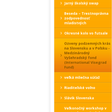
Jarný školský swap
Beseda – Trestnoprávna
zodpovednosť
mladistvých
Okresné kolo vo futsale
Ozveny podzemných krás
na Slovensku a v Poľsku -
Medzinárodný
Vyšehradský fond
(International Visegrad
Fund)
veľká mliečna súťaž
Riaditeľské voľno
Slávik Slovenska
Veľkonočný workshop v