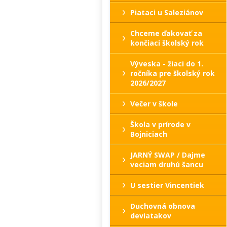
Piataci u Saleziánov
Chceme ďakovať za
končiaci školský rok
Výveska - žiaci do 1.
ročníka pre školský rok
2026/2027
Večer v škole
Škola v prírode v
Bojniciach
JARNÝ SWAP / Dajme
veciam druhú šancu
U sestier Vincentiek
Duchovná obnova
deviatakov