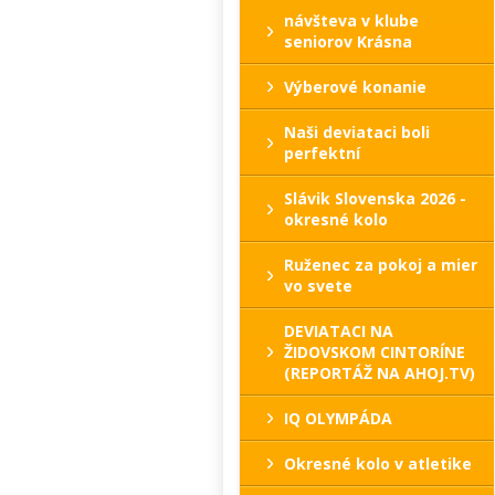
návšteva v klube
seniorov Krásna
Výberové konanie
Naši deviataci boli
perfektní
Slávik Slovenska 2026 -
okresné kolo
Ruženec za pokoj a mier
vo svete
DEVIATACI NA
ŽIDOVSKOM CINTORÍNE
(REPORTÁŽ NA AHOJ.TV)
IQ OLYMPÁDA
Okresné kolo v atletike