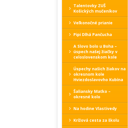
Talentovky ZUŠ
Košických mučeníkov
Veľkonočné prianie
Pipi Dlhá Pančucha
A Slovo bolo u Boha –
úspech našej žiačky v
celoslovenskom kole
Úspechy našich žiakov na
okresnom kole
Hviezdoslavovho Kubína
Šaliansky Maťko –
okresné kolo
Na hodine Vlastivedy
Krížová cesta za školu