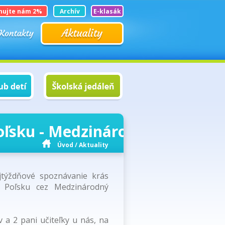
nujte nám 2%
Archív
E-klasák
ľsku - Medzinárodný Vyšehrads
Úvod
/
Aktuality
ojtýždňové spoznávanie krás
 Poľsku cez Medzinárodný
ov a 2 pani učiteľky u nás, na