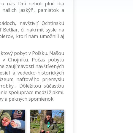
 u nás. Dni neboli plné iba
 našich jaskýň, pamiatok a
ádoch, navštíviť Ochtinskú
Betliar, či nakŕmiť sysle na
ierov, ktorí nám umožnili aj
rojektový pobyt v Poľsku. Našou
y v Chojniku. Počas pobytu
rne zaujímavosti navštívených
siel a vedecko-historických
Múzeum naftového priemyslu
robky... Dôležitou súčasťou
anie spolupráce medzi žiakmi.
kov a pekných spomienok.