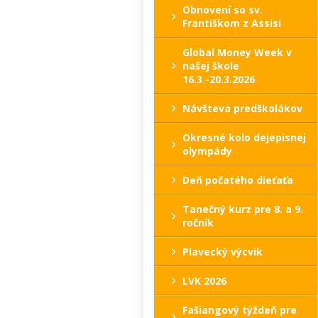
Obnovení so sv.
Františkom z Assisi
Global Money Week v
našej škole
16.3.-20.3.2026
Návšteva predškolákov
Okresné kolo dejepisnej
olympády
Deň počatého dieťaťa
Tanečný kurz pre 8. a 9.
ročník
Plavecký výcvik
LVK 2026
Fašiangový týždeň pre