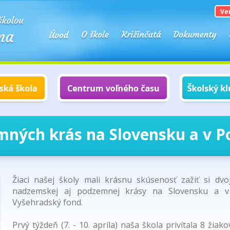
Ve
ných krás na Slovensku a v Po
Žiaci našej školy mali krásnu skúsenosť zažiť si dv
nadzemskej aj podzemnej krásy na Slovensku a v
Vyšehradský fond.
Prvý týždeň (7. - 10. apríla) naša škola privítala 8 žiak