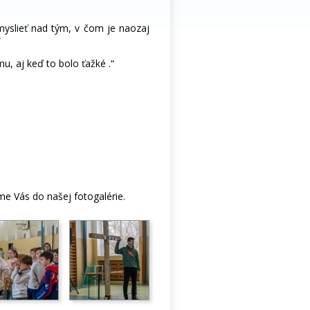
myslieť nad tým, v čom je naozaj
“
mu, aj keď to bolo ťažké .“
e Vás do našej fotogalérie.