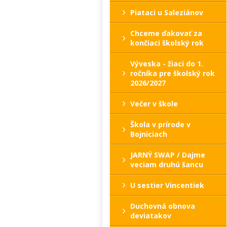
Piataci u Saleziánov
Chceme ďakovať za
končiaci školský rok
Výveska - žiaci do 1.
ročníka pre školský rok
2026/2027
Večer v škole
Škola v prírode v
Bojniciach
JARNÝ SWAP / Dajme
veciam druhú šancu
U sestier Vincentiek
Duchovná obnova
deviatakov