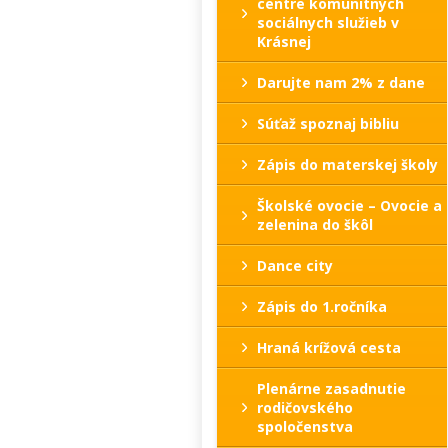
centre komunitných
sociálnych služieb v
Krásnej
Darujte nam 2% z dane
Súťaž spoznaj bibliu
Zápis do materskej školy
Školské ovocie – Ovocie a
zelenina do škôl
Dance city
Zápis do 1.ročníka
Hraná krížová cesta
Plenárne zasadnutie
rodičovského
spoločenstva