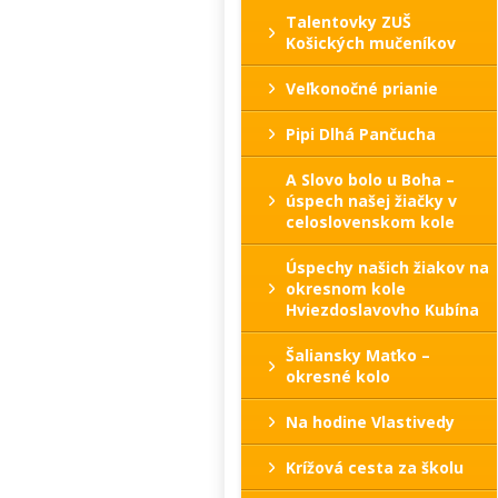
Talentovky ZUŠ
Košických mučeníkov
Veľkonočné prianie
Pipi Dlhá Pančucha
A Slovo bolo u Boha –
úspech našej žiačky v
celoslovenskom kole
Úspechy našich žiakov na
okresnom kole
Hviezdoslavovho Kubína
Šaliansky Maťko –
okresné kolo
Na hodine Vlastivedy
Krížová cesta za školu