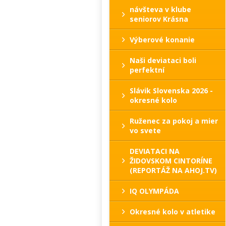
návšteva v klube
seniorov Krásna
Výberové konanie
Naši deviataci boli
perfektní
Slávik Slovenska 2026 -
okresné kolo
Ruženec za pokoj a mier
vo svete
DEVIATACI NA
ŽIDOVSKOM CINTORÍNE
(REPORTÁŽ NA AHOJ.TV)
IQ OLYMPÁDA
Okresné kolo v atletike