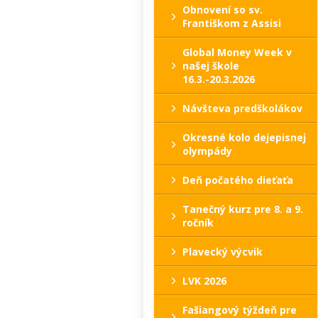
Obnovení so sv.
Františkom z Assisi
Global Money Week v
našej škole
16.3.-20.3.2026
Návšteva predškolákov
Okresné kolo dejepisnej
olympády
Deň počatého dieťaťa
Tanečný kurz pre 8. a 9.
ročník
Plavecký výcvik
LVK 2026
Fašiangový týždeň pre