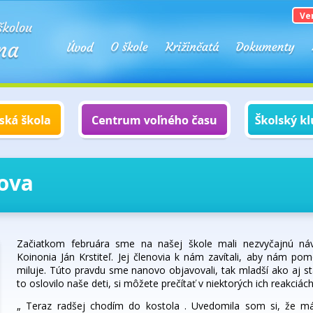
Ve
ova
Začiatkom februára sme na našej škole mali nezvyčajnú náv
Koinonia Ján Krstiteľ. Jej členovia k nám zavítali, aby nám po
miluje. Túto pravdu sme nanovo objavovali, tak mladší ako aj star
to oslovilo naše deti, si môžete prečítať v niektorých ich reakciách
„ Teraz radšej chodím do kostola . Uvedomila som si, že m