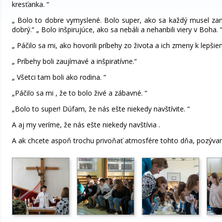
kresťanka. “
„ Bolo to dobre vymyslené. Bolo super, ako sa každý musel za
dobrý.“ „ Bolo inšpirujúce, ako sa nebáli a nehanbili viery v Boha. 
„ Páčilo sa mi, ako hovorili príbehy zo života a ich zmeny k lepšie
„ Príbehy boli zaujímavé a inšpiratívne.“
„ Všetci tam boli ako rodina. “
„Páčilo sa mi , že to bolo živé a zábavné. “
„Bolo to super! Dúfam, že nás ešte niekedy navštívite. “
A aj my veríme, že nás ešte niekedy navštívia .
A ak chcete aspoň trochu privoňať atmosfére tohto dňa, pozývam