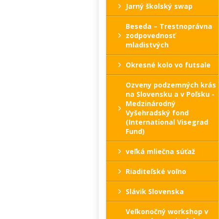
Jarný školský swap
Beseda – Trestnoprávna
zodpovednosť
mladistvých
Okresné kolo vo futsale
Ozveny podzemných krás
na Slovensku a v Poľsku -
Medzinárodný
Vyšehradský fond
(International Visegrad
Fund)
veľká mliečna súťaž
Riaditeľské voľno
Slávik Slovenska
Veľkonočný workshop v