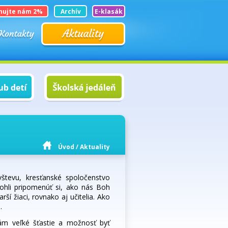
nujte nám 2%
Archív
E-klasák
Úvod
/
Aktuality
števu, kresťanské spoločenstvo
mohli pripomenúť si, ako nás Boh
ší žiaci, rovnako aj učitelia. Ako
.
ám veľké šťastie a možnosť byť