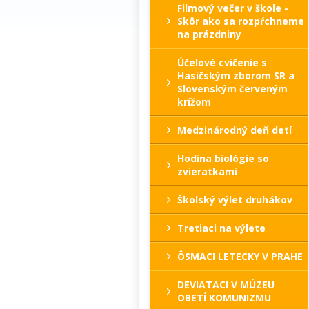
Filmový večer v škole -
Skôr ako sa rozpŕchneme
na prázdniny
Účelové cvičenie s
Hasičským zborom SR a
Slovenským červeným
krížom
Medzinárodný deň detí
Hodina biológie so
zvieratkami
Školský výlet druhákov
Tretiaci na výlete
ÔSMACI LETECKY V PRAHE
DEVIATACI V MÚZEU
OBETÍ KOMUNIZMU