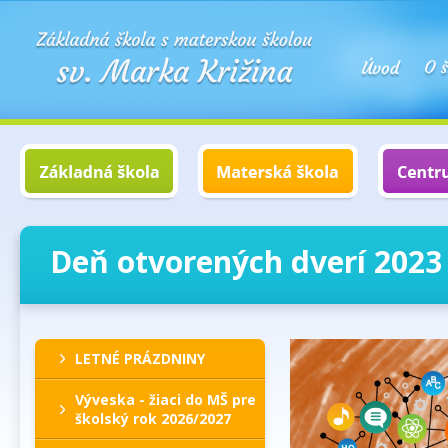
Deň otvorených dverí 2023
LETNÉ PRÁZDNINY
Výveska - žiaci do MŠ pre
školský rok 2026/2027