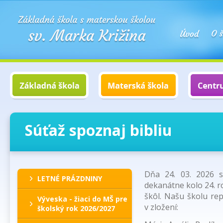
Súťaž spoznaj bibliu
Dňa 24. 03. 2026 sa
LETNÉ PRÁZDNINY
dekanátne kolo 24. r
škôl. Našu školu re
Výveska - žiaci do MŠ pre
v zložení:
školský rok 2026/2027