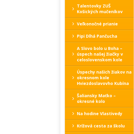
Talentovky ZUŠ
Košických mučeníkov
Veľkonočné prianie
Pipi Dlhá Pančucha
A Slovo bolo u Boha –
úspech našej žiačky v
celoslovenskom kole
Úspechy našich žiakov na
okresnom kole
Hviezdoslavovho Kubína
Šaliansky Maťko –
okresné kolo
Na hodine Vlastivedy
Krížová cesta za školu