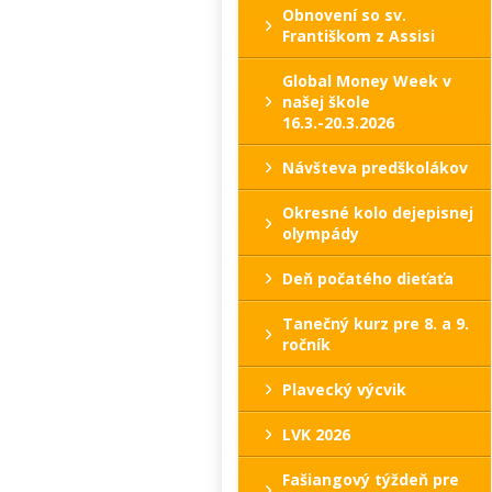
Obnovení so sv.
Františkom z Assisi
Global Money Week v
našej škole
16.3.-20.3.2026
Návšteva predškolákov
Okresné kolo dejepisnej
olympády
Deň počatého dieťaťa
Tanečný kurz pre 8. a 9.
ročník
Plavecký výcvik
LVK 2026
Fašiangový týždeň pre