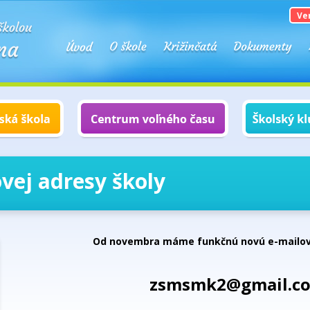
Ve
vej adresy školy
Od novembra máme funkčnú novú e-mailov
zsmsmk2@gmail.c