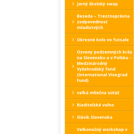
Jarný školský swap
Beseda – Trestnoprávna
zodpovednosť
mladistvých
Okresné kolo vo futsale
Ozveny podzemných krás
na Slovensku a v Poľsku -
Medzinárodný
Vyšehradský fond
(International Visegrad
Fund)
veľká mliečna súťaž
Riaditeľské voľno
Slávik Slovenska
Veľkonočný workshop v