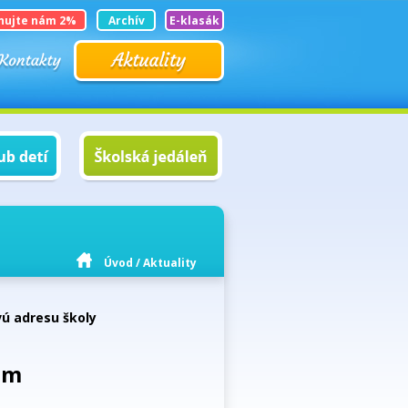
nujte nám 2%
Archív
E-klasák
Úvod
/
Aktuality
ú adresu školy
om