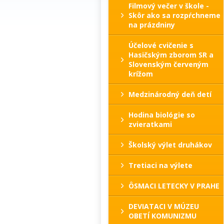
Filmový večer v škole -
Skôr ako sa rozpŕchneme
na prázdniny
Účelové cvičenie s
Hasičským zborom SR a
Slovenským červeným
krížom
Medzinárodný deň detí
Hodina biológie so
zvieratkami
Školský výlet druhákov
Tretiaci na výlete
ÔSMACI LETECKY V PRAHE
DEVIATACI V MÚZEU
OBETÍ KOMUNIZMU