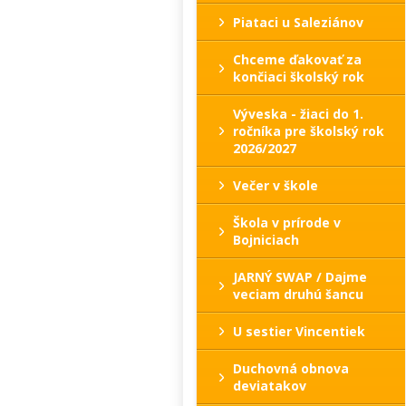
Piataci u Saleziánov
Chceme ďakovať za
končiaci školský rok
Výveska - žiaci do 1.
ročníka pre školský rok
2026/2027
Večer v škole
Škola v prírode v
Bojniciach
JARNÝ SWAP / Dajme
veciam druhú šancu
U sestier Vincentiek
Duchovná obnova
deviatakov