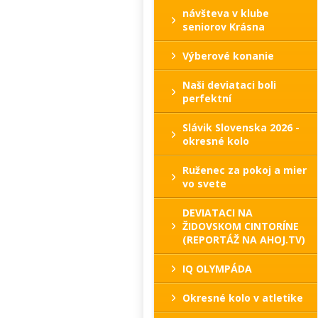
návšteva v klube
seniorov Krásna
Výberové konanie
Naši deviataci boli
perfektní
Slávik Slovenska 2026 -
okresné kolo
Ruženec za pokoj a mier
vo svete
DEVIATACI NA
ŽIDOVSKOM CINTORÍNE
(REPORTÁŽ NA AHOJ.TV)
IQ OLYMPÁDA
Okresné kolo v atletike