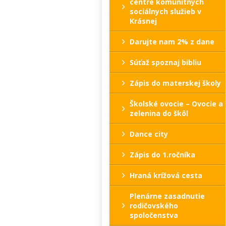
centre komunitných
sociálnych služieb v
Krásnej
Darujte nam 2% z dane
Súťaž spoznaj bibliu
Zápis do materskej školy
Školské ovocie – Ovocie a
zelenina do škôl
Dance city
Zápis do 1.ročníka
Hraná krížová cesta
Plenárne zasadnutie
rodičovského
spoločenstva