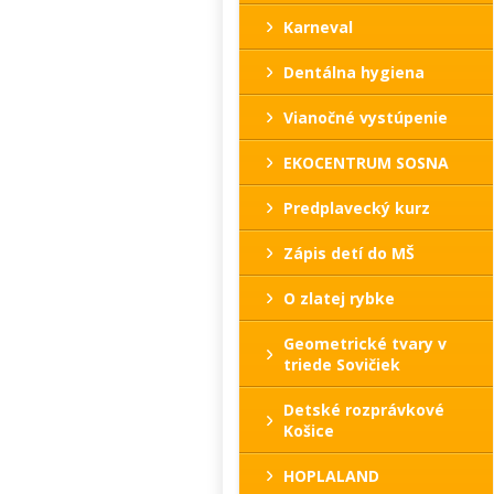
Karneval
Dentálna hygiena
Vianočné vystúpenie
EKOCENTRUM SOSNA
Predplavecký kurz
Zápis detí do MŠ
O zlatej rybke
Geometrické tvary v
triede Sovičiek
Detské rozprávkové
Košice
HOPLALAND