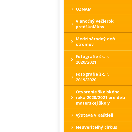
OZNAM
Vianočný večierok
predškolákov
Medzinárodný deň
stromov
Fotografie šk. r.
2020/2021
Fotografie šk. r.
2019/2020
Otvorenie školského
roka 2020/2021 pre deti
materskej školy
Výstava v Kaštieli
Neuveriteľný cirkus