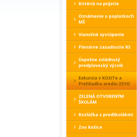
Kritériá na prijatie
Oznámenie o poplatkoch
MŠ
Vianočné vystúpenie
Plenárne zasadnutie RS
Úspešne zvládnutý
predplavecký výcvik
Exkurzia v KOSITe a
Prehliadka areálu ZEVO
ZELENÁ OTVORENÝM
ŠKOLÁM
Rozlúčka s predškolákmi
Zoo Košice