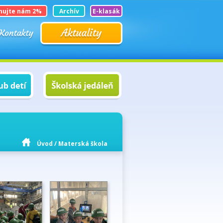
nujte nám 2%
Archív
E-klasák
Úvod
/
Materská škola