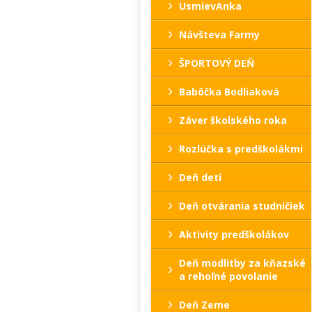
UsmievAnka
Návšteva Farmy
ŠPORTOVÝ DEŇ
Babôčka Bodliaková
Záver školského roka
Rozlúčka s predškolákmi
Deň detí
Deň otvárania studničiek
Aktivity predškolákov
Deň modlitby za kňazské
a rehoľné povolanie
Deň Zeme