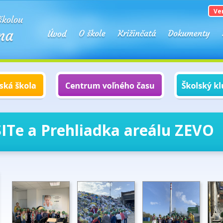
Ve
ITe a Prehliadka areálu ZEVO